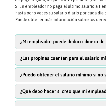
Si un empleador no paga el último salario a ti
hasta ocho veces su salario diario por cada día 
Puede obtener más información sobre los derec
¿Mi empleador puede deducir dinero de
¿Las propinas cuentan para el salario m
Sí, para impuestos, comidas y alojamiento con
permiten deducciones por uniformes, herramie
debajo del salario mínimo.
¿Puedo obtener el salario mínimo si no
No, las propinas son aparte y no cuentan para 
¿Qué debo hacer si creo que mi empleado
Incluso si le pagan en una tarifa de pago por pi
debe ser al menos el salario mínimo por cada 