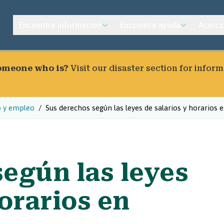
Encuentre información
Encuentre ayuda
Acerca
someone who is?
Visit our
disaster section
for inform
o y empleo
Sus derechos según las leyes de salarios y horarios
egún las leyes
horarios en