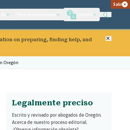
Salir
 de
Para profesionales
Español
Cerrar
ation on preparing, finding help, and
 en Oregón
Legalmente preciso
Escrito y revisado por abogados de Oregón.
Acerca de nuestro proceso editorial.
¿Observa información obsoleta?