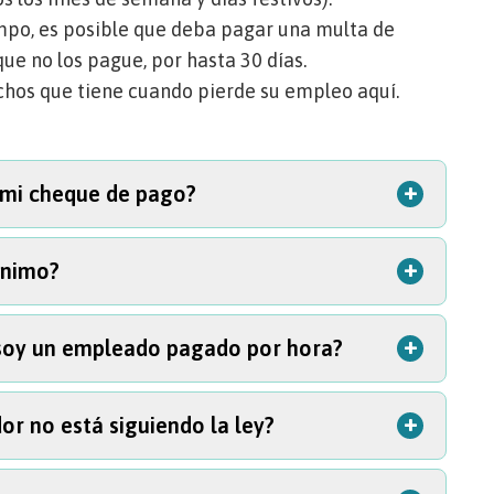
empo, es posible que deba pagar una multa de
que no los pague, por hasta 30 días.
hos que tiene cuando pierde su empleo aquí.
+
 mi cheque de pago?
+
ínimo?
 su consentimiento por escrito. No se
ntas o daños si estas reducen su pago por
+
 soy un empleado pagado por hora?
los cálculos del salario mínimo en Oregón.
+
r no está siguiendo la ley?
eza, por comisión o por día, su salario total
hora trabajada, a menos que sea un