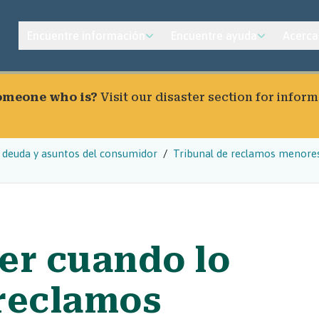
Encuentre información
Encuentre ayuda
Acerca
someone who is?
Visit our
disaster section
for inform
 deuda y asuntos del consumidor
Tribunal de reclamos menore
r cuando lo
reclamos